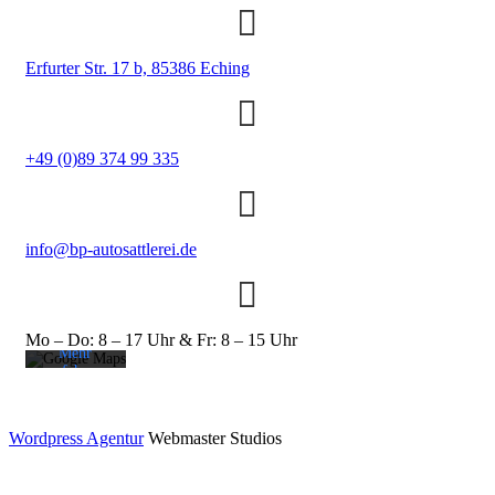
Erfurter Str. 17 b,
85386 Eching
+49 (0)89 374 99 335
Mit dem
Laden der
Karte
info@bp-autosattlerei.de
akzeptieren
Sie die
Datenschutzerklärung
von
Google.
Mo – Do: 8 – 17 Uhr & Fr: 8 – 15 Uhr
Mehr
erfahren
Karte
laden
Wordpress Agentur
Webmaster Studios
Google
Maps immer