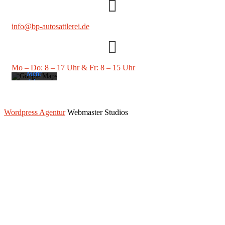
Mit dem
Laden der
Karte
info@bp-autosattlerei.de
akzeptieren
Sie die
Datenschutzerklärung
von
Google.
Mo – Do: 8 – 17 Uhr & Fr: 8 – 15 Uhr
Mehr
erfahren
Karte
laden
Wordpress Agentur
Webmaster Studios
Google
Maps immer
entsperren