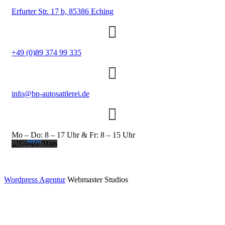
Erfurter Str. 17 b,
85386 Eching
+49 (0)89 374 99 335
Mit dem
Laden der
Karte
info@bp-autosattlerei.de
akzeptieren
Sie die
Datenschutzerklärung
von
Google.
Mo – Do: 8 – 17 Uhr & Fr: 8 – 15 Uhr
Mehr
erfahren
Karte
laden
Wordpress Agentur
Webmaster Studios
Google
Maps immer
entsperren