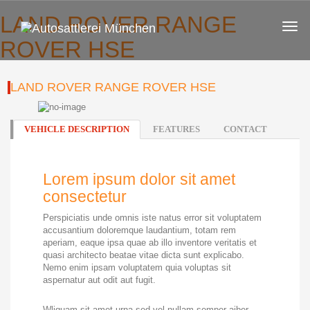
LAND ROVER RANGE
ROVER HSE
LAND ROVER RANGE ROVER HSE
VEHICLE DESCRIPTION
FEATURES
CONTACT
Lorem ipsum dolor sit amet
consectetur
Perspiciatis unde omnis iste natus error sit voluptatem
accusantium doloremque laudantium, totam rem
aperiam, eaque ipsa quae ab illo inventore veritatis et
quasi architecto beatae vitae dicta sunt explicabo.
Nemo enim ipsam voluptatem quia voluptas sit
aspernatur aut odit aut fugit.
Wliquam sit amet urna sed vel nullam semper aiber