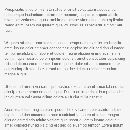
Perspiciatis unde omnis iste natus error sit voluptatem accusantium
doloremque laudantium, totam rem aperiam, eaque ipsa quae ab illo
inventore veritatis et quasi architecto beatae vitae dicta sunt explicabo.
Nemo enim ipsam voluptatem quia voluptas sit aspernatur aut odit aut
fugit.
Wliquam sit amet urna sed vel nullam semper aiber vestiblum fringilla
orem ipsum dolor sit amet consectetur adipisc ing elit sed don eiusmod
tempor incididunt ut labore et dolore magna aliquaa enimd ads minim
veniam quis nostrud Lorem ipsum dolor sit amet consectetur adipisicing
elit sed do eiusmod tempor. Lorem ipsum dolor sit amet consec tetur
adipisicing elit sed do eiusmod tempor incididunt ut labore et dolore
magna aliqua.
Ut enim ad minim veniam, quis nostrud exercitation ullamco laboris nisi
aliquip ex ea commodo consequat. Duis aute irure dolor in reprehenderit
in voluptate velit esse cillum dolore eu fugiat nulla pariatur.
Aiber vestiblum fringilla orem ipsum dolor sit amet consectetur adipisc
ing elit sed don eiusmod tempor incididunt ut labore et dolore magna
aliquaa enimd ads minim veniam quis nostrud Lorem ipsum dolor sit
amet consectetur adipis cing elit sed do eiusmod tempor. Lorem ipsum