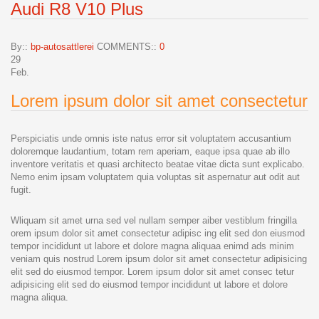
Audi R8 V10 Plus
By::
bp-autosattlerei
COMMENTS::
0
29
Feb.
Lorem ipsum dolor sit amet consectetur
Perspiciatis unde omnis iste natus error sit voluptatem accusantium
doloremque laudantium, totam rem aperiam, eaque ipsa quae ab illo
inventore veritatis et quasi architecto beatae vitae dicta sunt explicabo.
Nemo enim ipsam voluptatem quia voluptas sit aspernatur aut odit aut
fugit.
Wliquam sit amet urna sed vel nullam semper aiber vestiblum fringilla
orem ipsum dolor sit amet consectetur adipisc ing elit sed don eiusmod
tempor incididunt ut labore et dolore magna aliquaa enimd ads minim
veniam quis nostrud Lorem ipsum dolor sit amet consectetur adipisicing
elit sed do eiusmod tempor. Lorem ipsum dolor sit amet consec tetur
adipisicing elit sed do eiusmod tempor incididunt ut labore et dolore
magna aliqua.