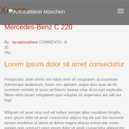
Xenon
Mercedes-Benz C 220
By::
bp-autosattlerei
COMMENTS::
0
20
Okt.
Lorem ipsum dolor sit amet consectetur
Perspiciatis unde omnis iste natus error sit voluptatem accusantium
doloremque laudantium, totam rem aperiam, eaque ipsa quae ab illo
inventore veritatis et quasi architecto beatae vitae dicta sunt explicabo.
Nemo enim ipsam voluptatem quia voluptas sit aspernatur aut odit aut
fugit.
Wliquam sit amet urna sed vel nullam semper aiber vestiblum fringilla
orem ipsum dolor sit amet consectetur adipisc ing elit sed don eiusmod
tempor incididunt ut labore et dolore magna aliquaa enimd ads minim
veniam quis nostrud Lorem ipsum dolor sit amet consectetur adipisicing